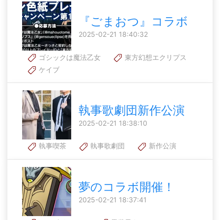
『ごまおつ』コラボ
2025-02-21 18:40:32
ゴシックは魔法乙女
東方幻想エクリプス
ケイブ
執事歌劇団新作公演
2025-02-21 18:38:10
執事喫茶
執事歌劇団
新作公演
夢のコラボ開催！
2025-02-21 18:37:41