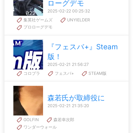
ローグデモ
2025-02-22 00:25:32
集英社ゲームズ
UNYIELDER
プロローグデモ
『フェスバ+』Steam
版！
2025-02-21 21:56:27
コロプラ
フェスバ+
STEAM版
森若氏が取締役に
2025-02-21 21:35:20
GOLFIN
森若幸次郎
ワンダーウォール