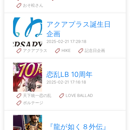
おそ松さん
アクアプラス誕生日
企画
2025-02-21 17:29:18
アクアプラス
HIKE
記念日企画
恋乱LB 10周年
2025-02-21 17:16:18
天下統一恋の乱
LOVE BALLAD
ボルテージ
『龍が如く８外伝』