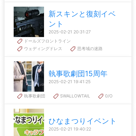
新スキンと復刻イベ
ント
2025-02-21 20:31:27
ドールズフロントライン
ウェディングドレス
思考域の迷路
執事歌劇団15周年
2025-02-21 19:41:25
執事歌劇団
SWALLOWTAIL
0/O
ひなまつりイベント
2025-02-21 19:40:22