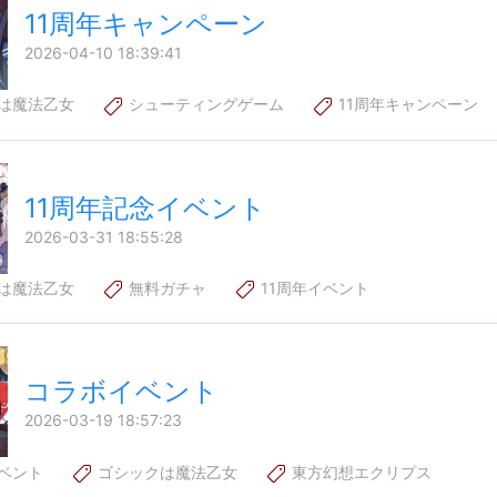
11周年キャンペーン
2026-04-10 18:39:41
は魔法乙女
シューティングゲーム
11周年キャンペーン
11周年記念イベント
2026-03-31 18:55:28
は魔法乙女
無料ガチャ
11周年イベント
コラボイベント
2026-03-19 18:57:23
ベント
ゴシックは魔法乙女
東方幻想エクリプス