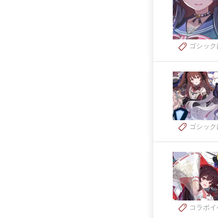
ゴシック
ゴシック
コラボイ