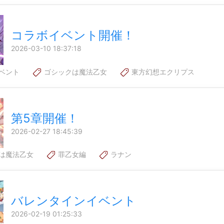
コラボイベント開催！
2026-03-10 18:37:18
ベント
ゴシックは魔法乙女
東方幻想エクリプス
第5章開催！
2026-02-27 18:45:39
は魔法乙女
罪乙女編
ラナン
バレンタインイベント
2026-02-19 01:25:33