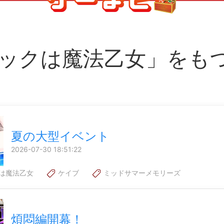
ックは魔法乙女」をも
夏の大型イベント
2026-07-30 18:51:22
は魔法乙女
ケイブ
ミッドサマーメモリーズ
煩悶編開幕！