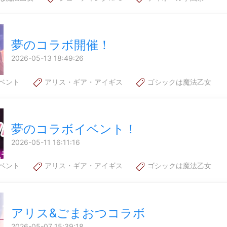
夢のコラボ開催！
2026-05-13 18:49:26
ベント
アリス・ギア・アイギス
ゴシックは魔法乙女
夢のコラボイベント！
2026-05-11 16:11:16
ベント
アリス・ギア・アイギス
ゴシックは魔法乙女
アリス&ごまおつコラボ
2026-05-07 15:39:18