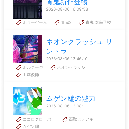
青鬼新作登場
2026-08-06 16:09:53
ホラーゲーム
青鬼2
青鬼 臨海学校
ネオンクラッシュ サ
ントラ
2026-08-06 13:46:10
ボルテージ
ネオンクラッシュ
土屋俊輔
ムゲン編の魅力
2026-08-06 13:08:11
ココロクローバー
高取ヒデアキ
ムゲン編