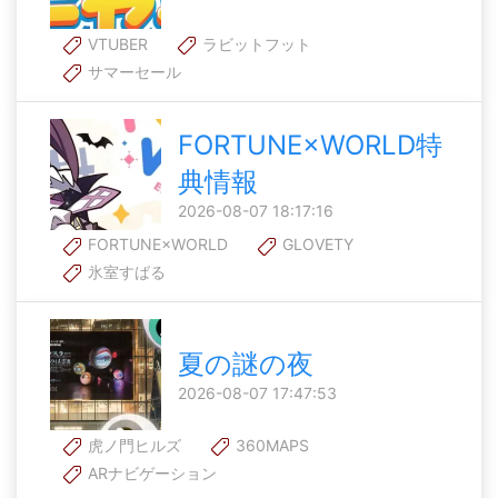
VTUBER
ラビットフット
サマーセール
FORTUNE×WORLD特
典情報
2026-08-07 18:17:16
FORTUNE×WORLD
GLOVETY
氷室すばる
夏の謎の夜
2026-08-07 17:47:53
虎ノ門ヒルズ
360MAPS
ARナビゲーション