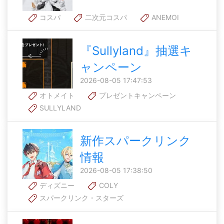
コスパ
二次元コスパ
ANEMOI
『Sullyland』抽選キ
ャンペーン
2026-08-05 17:47:53
オトメイト
プレゼントキャンペーン
SULLYLAND
新作スパークリンク
情報
2026-08-05 17:38:50
ディズニー
COLY
スパークリンク・スターズ