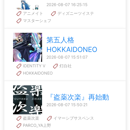
2026-08-07 16:25:15
アニメイト
ディズニーツイステ
マスターシェフ
第五人格
HOKKAIDONEO
2026-08-07 15:51:07
IDENTITY V
灯白社
HOKKAIDONEO
『盗薬次楽』再始動
2026-08-07 15:50:21
盗薬次楽
イマーシブサスペンス
PARCO_YA上野