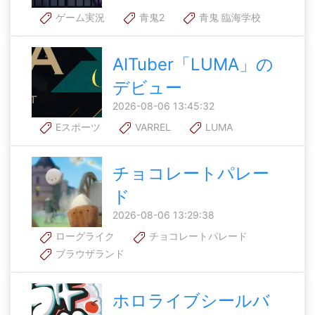
ゲーム実況
青鬼2
青鬼 臨海学校
AITuber「LUMA」の
デビュー
2026-08-06 13:45:32
Eスポーツ
VARREL
LUMA
チョコレートパレー
ド
2026-08-06 13:29:38
ローグライク
チョコレートパレード
ブラウザランド
ホロライブシールバ