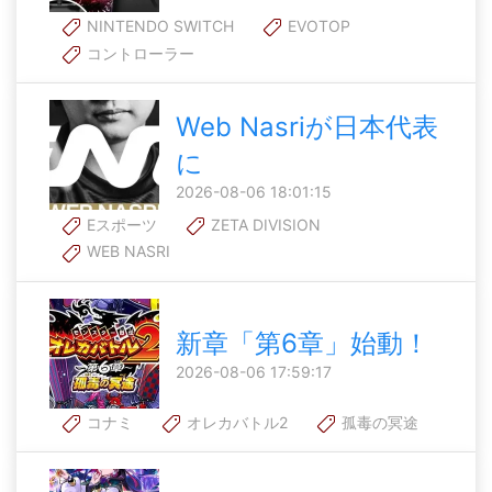
NINTENDO SWITCH
EVOTOP
コントローラー
Web Nasriが日本代表
に
2026-08-06 18:01:15
Eスポーツ
ZETA DIVISION
WEB NASRI
新章「第6章」始動！
2026-08-06 17:59:17
コナミ
オレカバトル2
孤毒の冥途