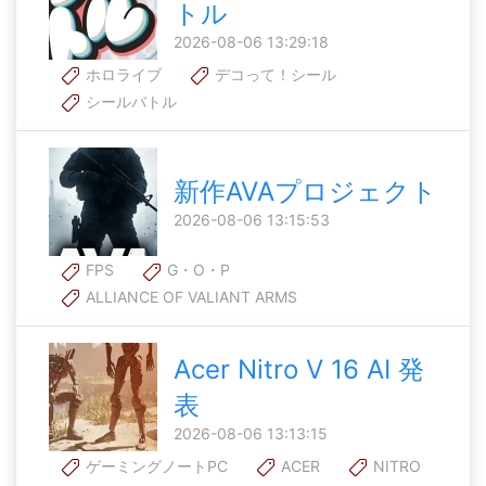
トル
2026-08-06 13:29:18
ホロライブ
デコって！シール
シールバトル
新作AVAプロジェクト
2026-08-06 13:15:53
FPS
G・O・P
ALLIANCE OF VALIANT ARMS
Acer Nitro V 16 AI 発
表
2026-08-06 13:13:15
ゲーミングノートPC
ACER
NITRO