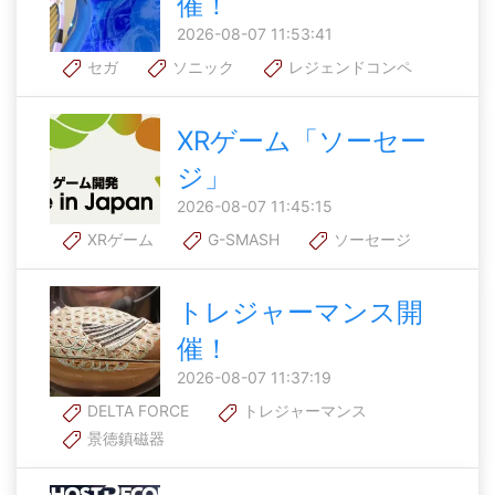
催！
2026-08-07 11:53:41
セガ
ソニック
レジェンドコンペ
XRゲーム「ソーセー
ジ」
2026-08-07 11:45:15
XRゲーム
G-SMASH
ソーセージ
トレジャーマンス開
催！
2026-08-07 11:37:19
DELTA FORCE
トレジャーマンス
景徳鎮磁器