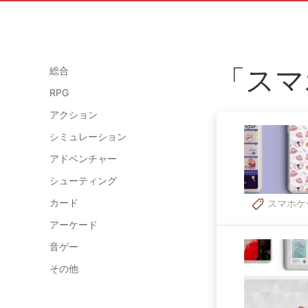
「スマ
総合
RPG
アクション
シミュレーション
アドベンチャー
シューティング
カード
スマホケ
アーケード
音ゲー
その他