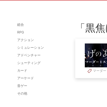
「黒焦
総合
RPG
アクション
シミュレーション
アドベンチャー
シューティング
カード
マーダー
アーケード
音ゲー
その他